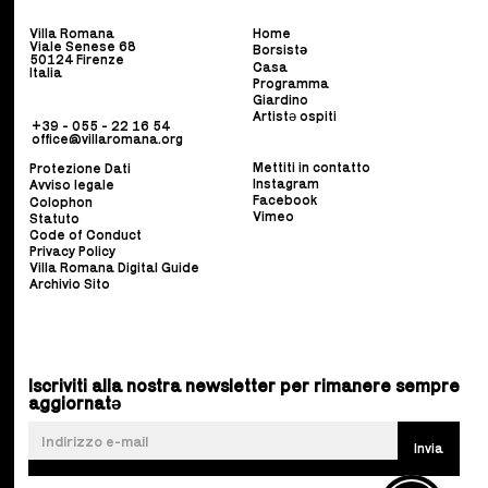
Villa Romana
Home
Viale Senese 68
Borsist
ə
50124 Firenze
Casa
Italia
Programma
Giardino
Artistə ospiti
+39 - 055 - 22 16 54
office@villaromana.org
Mettiti in contatto
Protezione Dati
Instagram
Avviso legale
Facebook
Colophon
Vimeo
Statuto
Code of Conduct
Privacy Policy
Villa Romana Digital Guide
Archivio Sito
Iscriviti alla nostra newsletter per rimanere sempre
aggiornatə