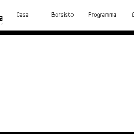
Casa
BorsistƏ
Programma
ze