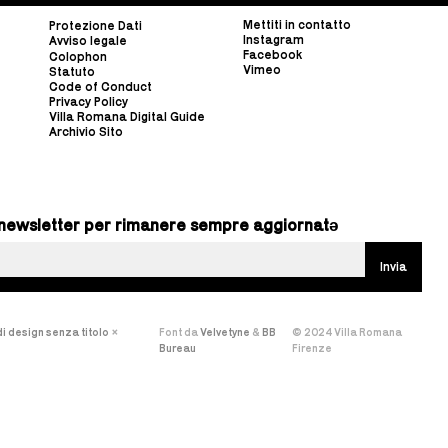
Mettiti in contatto
Protezione Dati
Instagram
Avviso legale
Facebook
Colophon
Vimeo
Statuto
Code of Conduct
Privacy Policy
Villa Romana Digital Guide
Archivio Sito
ra newsletter per rimanere sempre aggiornatə
i design senza titolo
×
Font da
Velvetyne
&
BB
© 2024 Villa Romana
Bureau
Firenze