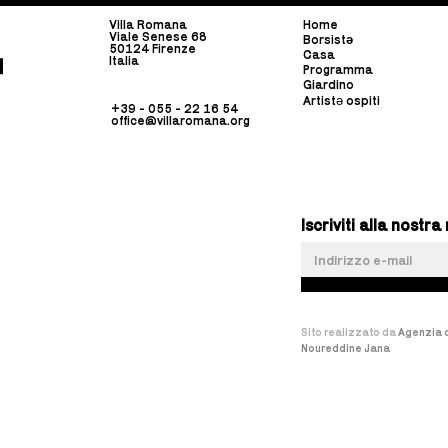
Villa Romana
Home
Viale Senese 68
Borsist
ə
50124 Firenze
Casa
Italia
Programma
Giardino
Artistə ospiti
+39 - 055 - 22 16 54
office@villaromana.org
Iscriviti alla nost
Sito realizzato da
Agenzia d
Noureddine Jana