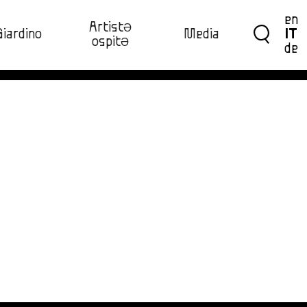
en
ArtistƏ
Giardino
Media
IT
ospitƏ‍
de