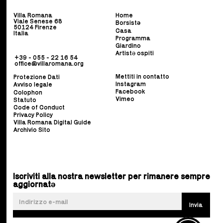
Villa Romana
Home
Viale Senese 68
Borsist
ə
50124 Firenze
Casa
Italia
Programma
Giardino
Artistə ospiti
+39 - 055 - 22 16 54
office@villaromana.org
Mettiti in contatto
Protezione Dati
Instagram
Avviso legale
Facebook
Colophon
Vimeo
Statuto
Code of Conduct
Privacy Policy
Villa Romana Digital Guide
Archivio Sito
Iscriviti alla nostra newsletter per rimanere sempre
aggiornatə