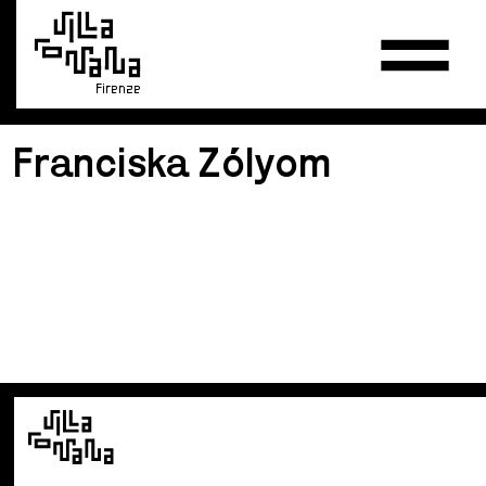
Firenze
Franciska Zólyom