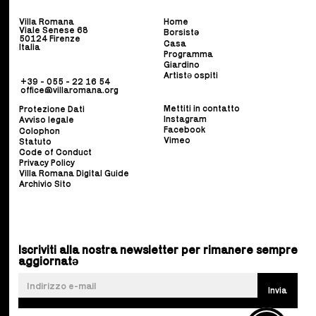
Villa Romana
Home
Viale Senese 68
Borsist
ə
50124 Firenze
Casa
Italia
Programma
Giardino
Artistə ospiti
+39 - 055 - 22 16 54
office@villaromana.org
Mettiti in contatto
Protezione Dati
Instagram
Avviso legale
Facebook
Colophon
Vimeo
Statuto
Code of Conduct
Privacy Policy
Villa Romana Digital Guide
Archivio Sito
Iscriviti alla nostra newsletter per rimanere sempre
aggiornatə