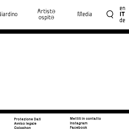
en
ArtistƏ
Giardino
Media
IT
ospitƏ‍
de
Mettiti in contatto
Protezione Dati
Instagram
Avviso legale
Facebook
Colophon