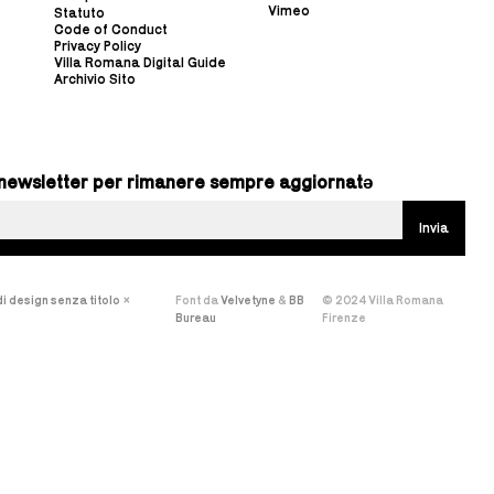
Vimeo
Statuto
Code of Conduct
Privacy Policy
Villa Romana Digital Guide
Archivio Sito
ra newsletter per rimanere sempre aggiornatə
i design senza titolo
×
Font da
Velvetyne
&
BB
© 2024 Villa Romana
Bureau
Firenze