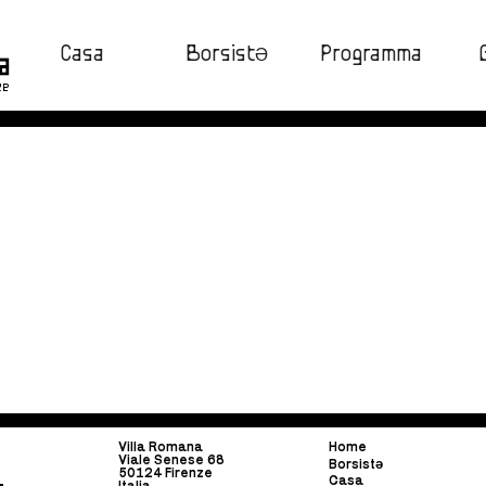
Casa
BorsistƏ
Programma
ze
Villa Romana
Home
Viale Senese 68
Borsist
ə
50124 Firenze
Casa
Italia