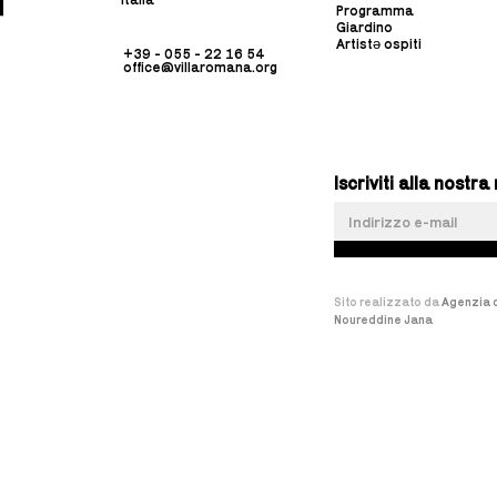
Programma
Giardino
Artistə ospiti
+39 - 055 - 22 16 54
office@villaromana.org
Iscriviti alla nost
Sito realizzato da
Agenzia d
Noureddine Jana