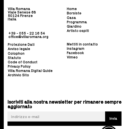
Villa Romana
Home
Viale Senese 68
Borsist
ə
50124 Firenze
Casa
Italia
Programma
Giardino
Artistə ospiti
+39 - 055 - 22 16 54
office@villaromana.org
Mettiti in contatto
Protezione Dati
Instagram
Avviso legale
Facebook
Colophon
Vimeo
Statuto
Code of Conduct
Privacy Policy
Villa Romana Digital Guide
Archivio Sito
Iscriviti alla nostra newsletter per rimanere sempre
aggiornatə