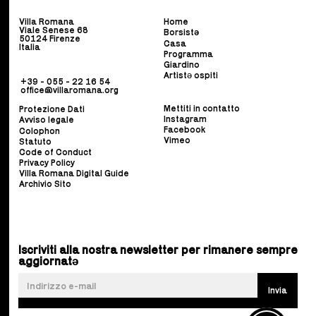
Villa Romana
Home
Viale Senese 68
Borsist
ə
50124 Firenze
Casa
Italia
Programma
Giardino
Artistə ospiti
+39 - 055 - 22 16 54
office@villaromana.org
Mettiti in contatto
Protezione Dati
Instagram
Avviso legale
Facebook
Colophon
Vimeo
Statuto
Code of Conduct
Privacy Policy
Villa Romana Digital Guide
Archivio Sito
Iscriviti alla nostra newsletter per rimanere sempre
aggiornatə