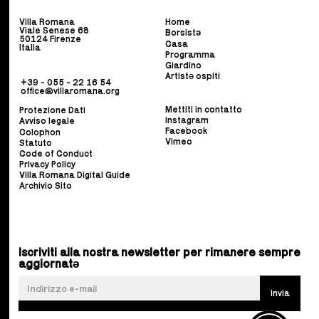
Villa Romana
Home
Viale Senese 68
Borsist
ə
50124 Firenze
Casa
Italia
Programma
Giardino
Artistə ospiti
+39 - 055 - 22 16 54
office@villaromana.org
Mettiti in contatto
Protezione Dati
Instagram
Avviso legale
Facebook
Colophon
Vimeo
Statuto
Code of Conduct
Privacy Policy
Villa Romana Digital Guide
Archivio Sito
Iscriviti alla nostra newsletter per rimanere sempre
aggiornatə