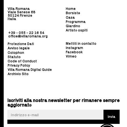
Villa Romana
Home
Viale Senese 68
Borsist
ə
50124 Firenze
Casa
Italia
Programma
Giardino
Artistə ospiti
+39 - 055 - 22 16 54
office@villaromana.org
Mettiti in contatto
Protezione Dati
Instagram
Avviso legale
Facebook
Colophon
Vimeo
Statuto
Code of Conduct
Privacy Policy
Villa Romana Digital Guide
Archivio Sito
Iscriviti alla nostra newsletter per rimanere sempre
aggiornatə