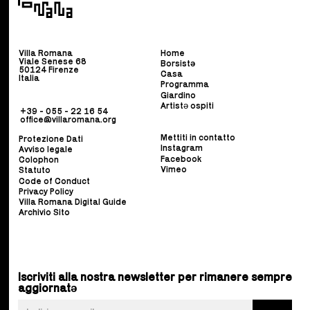
Villa Romana
Home
Viale Senese 68
Borsist
ə
50124 Firenze
Casa
Italia
Programma
Giardino
Artistə ospiti
+39 - 055 - 22 16 54
office@villaromana.org
Mettiti in contatto
Protezione Dati
Instagram
Avviso legale
Facebook
Colophon
Vimeo
Statuto
Code of Conduct
Privacy Policy
Villa Romana Digital Guide
Archivio Sito
Iscriviti alla nostra newsletter per rimanere sempre
aggiornatə