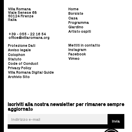
Villa Romana
Home
Viale Senese 68
Borsist
ə
50124 Firenze
Casa
Italia
Programma
Giardino
Artistə ospiti
+39 - 055 - 22 16 54
office@villaromana.org
Mettiti in contatto
Protezione Dati
Instagram
Avviso legale
Facebook
Colophon
Vimeo
Statuto
Code of Conduct
Privacy Policy
Villa Romana Digital Guide
Archivio Sito
Iscriviti alla nostra newsletter per rimanere sempre
aggiornatə