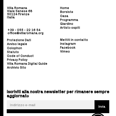
Villa Romana
Home
Viale Senese 68
Borsist
ə
50124 Firenze
Casa
Italia
Programma
Giardino
Artistə ospiti
+39 - 055 - 22 16 54
office@villaromana.org
Mettiti in contatto
Protezione Dati
Instagram
Avviso legale
Facebook
Colophon
Vimeo
Statuto
Code of Conduct
Privacy Policy
Villa Romana Digital Guide
Archivio Sito
Iscriviti alla nostra newsletter per rimanere sempre
aggiornatə