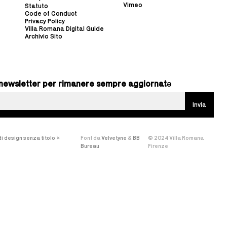
Vimeo
Statuto
Code of Conduct
Privacy Policy
Villa Romana Digital Guide
Archivio Sito
ra newsletter per rimanere sempre aggiornatə
i design senza titolo
×
Font da
Velvetyne
&
BB
© 2024 Villa Romana
Bureau
Firenze