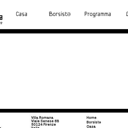
Casa
BorsistƏ
Programma
ze
Villa Romana
Home
Viale Senese 68
Borsist
ə
50124 Firenze
Casa
Italia