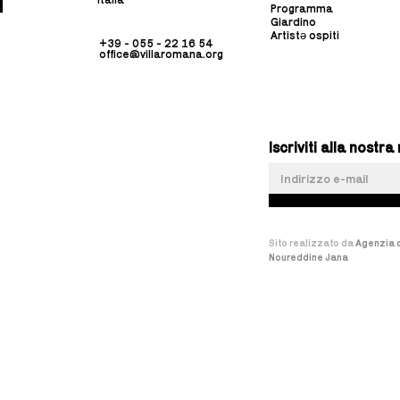
Programma
Giardino
Artistə ospiti
+39 - 055 - 22 16 54
office@villaromana.org
Iscriviti alla nost
Sito realizzato da
Agenzia d
Noureddine Jana