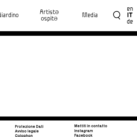
en
ArtistƏ
Giardino
Media
IT
ospitƏ‍
de
Mettiti in contatto
Protezione Dati
Instagram
Avviso legale
Facebook
Colophon