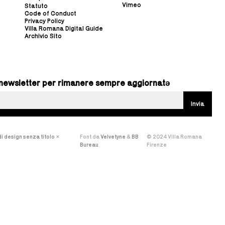
Vimeo
Statuto
Code of Conduct
Privacy Policy
Villa Romana Digital Guide
Archivio Sito
ra newsletter per rimanere sempre aggiornatə
i design senza titolo
×
Font da
Velvetyne
&
BB
© 2024 Villa Romana
Bureau
Firenze