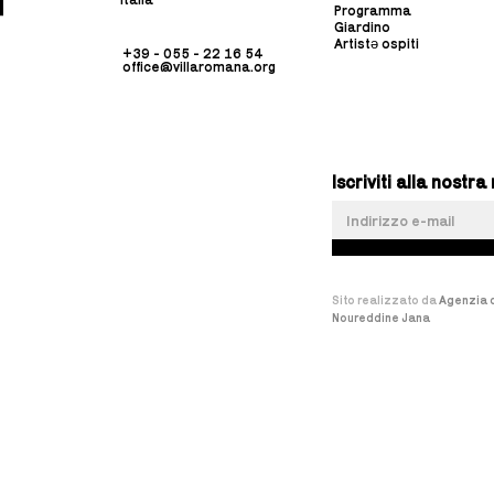
Programma
Giardino
Artistə ospiti
+39 - 055 - 22 16 54
office@villaromana.org
Iscriviti alla nost
Sito realizzato da
Agenzia d
Noureddine Jana