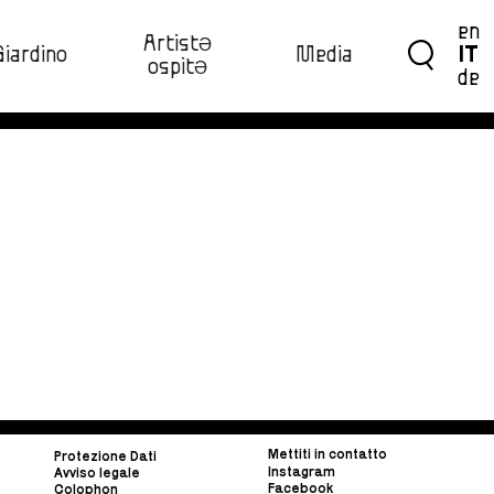
en
ArtistƏ
Giardino
Media
IT
ospitƏ‍
de
Mettiti in contatto
Protezione Dati
Instagram
Avviso legale
Facebook
Colophon