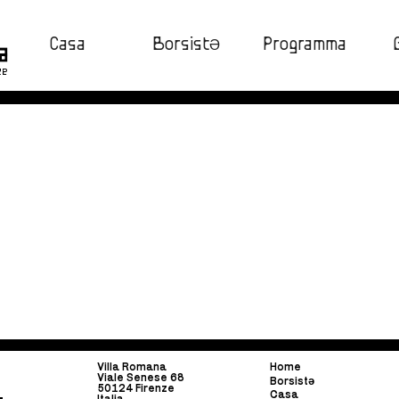
Casa
BorsistƏ
Programma
ze
Villa Romana
Home
Viale Senese 68
Borsist
ə
50124 Firenze
Casa
Italia