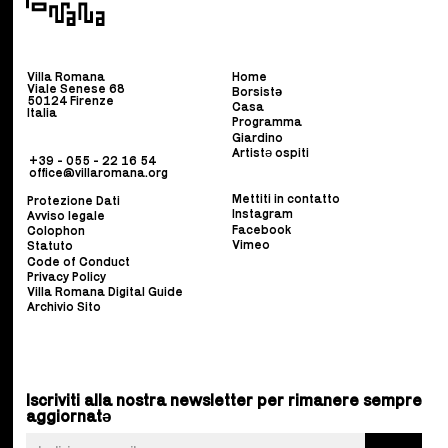
Villa Romana
Home
Viale Senese 68
Borsist
ə
50124 Firenze
Casa
Italia
Programma
Giardino
Artistə ospiti
+39 - 055 - 22 16 54
office@villaromana.org
Mettiti in contatto
Protezione Dati
Instagram
Avviso legale
Facebook
Colophon
Vimeo
Statuto
Code of Conduct
Privacy Policy
Villa Romana Digital Guide
Archivio Sito
Iscriviti alla nostra newsletter per rimanere sempre
aggiornatə