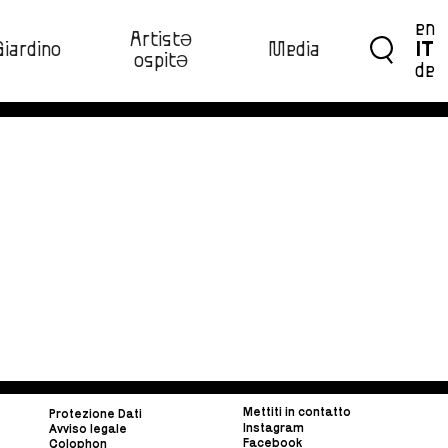
en
ArtistƏ
Giardino
Media
IT
ospitƏ‍
de
Mettiti in contatto
Protezione Dati
Instagram
Avviso legale
Facebook
Colophon