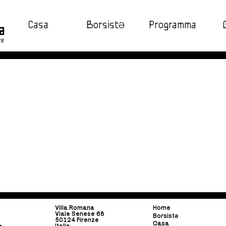
Casa
BorsistƏ
Programma
ze
Villa Romana
Home
Viale Senese 68
Borsist
ə
50124 Firenze
Casa
Italia