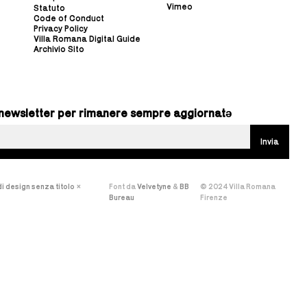
Vimeo
Statuto
Code of Conduct
Privacy Policy
Villa Romana Digital Guide
Archivio Sito
ra newsletter per rimanere sempre aggiornatə
i design senza titolo
×
Font da
Velvetyne
&
BB
© 2024 Villa Romana
Bureau
Firenze