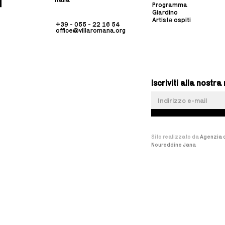
Programma
Giardino
Artistə ospiti
+39 - 055 - 22 16 54
office@villaromana.org
Iscriviti alla nost
Sito realizzato da
Agenzia d
Noureddine Jana