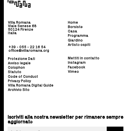
Villa Romana
Home
Viale Senese 68
Borsist
ə
50124 Firenze
Casa
Italia
Programma
Giardino
Artistə ospiti
+39 - 055 - 22 16 54
office@villaromana.org
Mettiti in contatto
Protezione Dati
Instagram
Avviso legale
Facebook
Colophon
Vimeo
Statuto
Code of Conduct
Privacy Policy
Villa Romana Digital Guide
Archivio Sito
Iscriviti alla nostra newsletter per rimanere sempre
aggiornatə