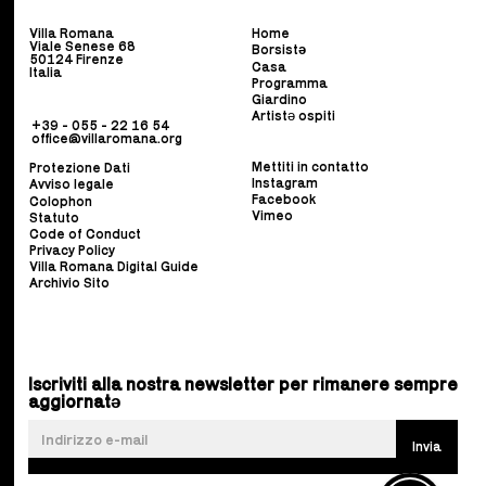
Villa Romana
Home
Viale Senese 68
Borsist
ə
50124 Firenze
Casa
Italia
Programma
Giardino
Artistə ospiti
+39 - 055 - 22 16 54
office@villaromana.org
Mettiti in contatto
Protezione Dati
Instagram
Avviso legale
Facebook
Colophon
Vimeo
Statuto
Code of Conduct
Privacy Policy
Villa Romana Digital Guide
Archivio Sito
Iscriviti alla nostra newsletter per rimanere sempre
aggiornatə