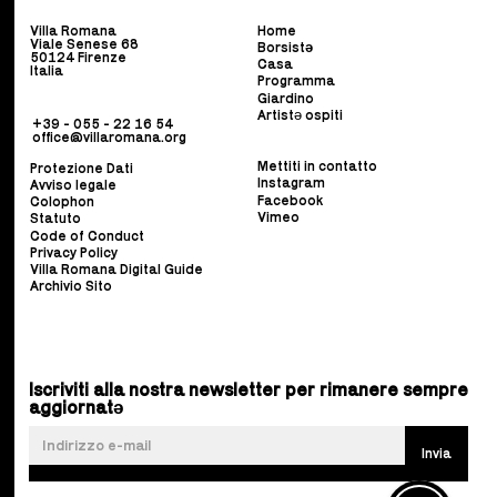
Villa Romana
Home
Viale Senese 68
Borsist
ə
50124 Firenze
Casa
Italia
Programma
Giardino
Artistə ospiti
+39 - 055 - 22 16 54
office@villaromana.org
Mettiti in contatto
Protezione Dati
Instagram
Avviso legale
Facebook
Colophon
Vimeo
Statuto
Code of Conduct
Privacy Policy
Villa Romana Digital Guide
Archivio Sito
Iscriviti alla nostra newsletter per rimanere sempre
aggiornatə