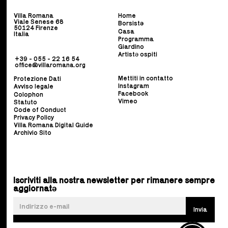
Villa Romana
Home
Viale Senese 68
Borsist
ə
50124 Firenze
Casa
Italia
Programma
Giardino
Artistə ospiti
+39 - 055 - 22 16 54
office@villaromana.org
Mettiti in contatto
Protezione Dati
Instagram
Avviso legale
Facebook
Colophon
Vimeo
Statuto
Code of Conduct
Privacy Policy
Villa Romana Digital Guide
Archivio Sito
Iscriviti alla nostra newsletter per rimanere sempre
aggiornatə