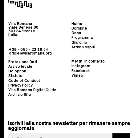
Villa Romana
Home
Viale Senese 68
Borsist
ə
50124 Firenze
Casa
Italia
Programma
Giardino
Artistə ospiti
+39 - 055 - 22 16 54
office@villaromana.org
Mettiti in contatto
Protezione Dati
Instagram
Avviso legale
Facebook
Colophon
Vimeo
Statuto
Code of Conduct
Privacy Policy
Villa Romana Digital Guide
Archivio Sito
Iscriviti alla nostra newsletter per rimanere sempre
aggiornatə