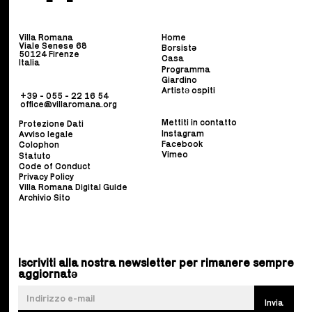
Villa Romana
Home
Viale Senese 68
Borsist
ə
50124 Firenze
Casa
Italia
Programma
Giardino
Artistə ospiti
+39 - 055 - 22 16 54
office@villaromana.org
Mettiti in contatto
Protezione Dati
Instagram
Avviso legale
Facebook
Colophon
Vimeo
Statuto
Code of Conduct
Privacy Policy
Villa Romana Digital Guide
Archivio Sito
Iscriviti alla nostra newsletter per rimanere sempre
aggiornatə