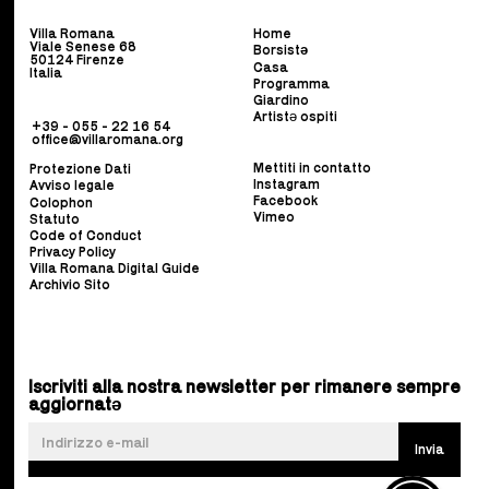
Villa Romana
Home
Viale Senese 68
Borsist
ə
50124 Firenze
Casa
Italia
Programma
Giardino
Artistə ospiti
+39 - 055 - 22 16 54
office@villaromana.org
Mettiti in contatto
Protezione Dati
Instagram
Avviso legale
Facebook
Colophon
Vimeo
Statuto
Code of Conduct
Privacy Policy
Villa Romana Digital Guide
Archivio Sito
Iscriviti alla nostra newsletter per rimanere sempre
aggiornatə