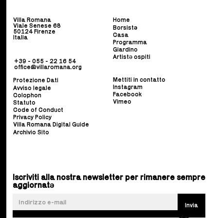
Villa Romana
Home
Viale Senese 68
Borsist
ə
50124 Firenze
Casa
Italia
Programma
Giardino
Artistə ospiti
+39 - 055 - 22 16 54
office@villaromana.org
Mettiti in contatto
Protezione Dati
Instagram
Avviso legale
Facebook
Colophon
Vimeo
Statuto
Code of Conduct
Privacy Policy
Villa Romana Digital Guide
Archivio Sito
Iscriviti alla nostra newsletter per rimanere sempre
aggiornatə