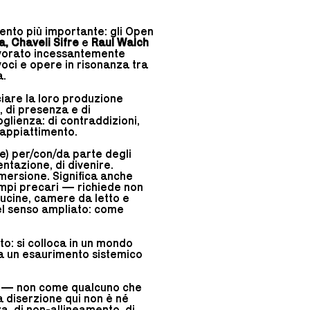
nto più importante: gli Open
a, Chaveli Sifre
e
Raul Walch
lavorato incessantemente
oci e opere in risonanza tra
a.
ciare la loro produzione
, di presenza e di
glienza: di contraddizioni,
l’appiattimento.
) per/con/da parte degli
entazione, di divenire.
emersione. Significa anche
empi precari — richiede non
cucine, camere da letto e
el senso ampliato: come
o: si colloca in un mondo
da un esaurimento sistemico
ore — non come qualcuno che
a diserzione qui non è né
a, di non-allineamento, di