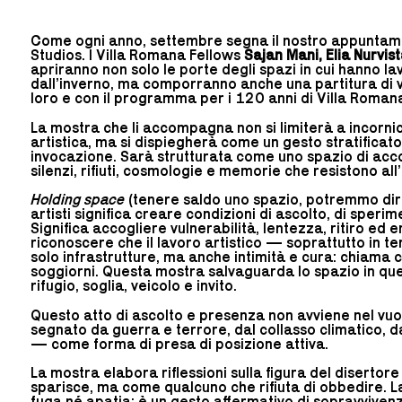
Come ogni anno, settembre segna il nostro appuntame
Studios. I Villa Romana Fellows
Sajan Mani, Elia Nurvist
apriranno non solo le porte degli spazi in cui hanno 
dall’inverno, ma comporranno anche una partitura di v
loro e con il programma per i 120 anni di Villa Roman
La mostra che li accompagna non si limiterà a incorni
artistica, ma si dispiegherà come un gesto stratificato
invocazione. Sarà strutturata come uno spazio di acco
silenzi, rifiuti, cosmologie e memorie che resistono al
Holding space
(tenere saldo uno spazio, potremmo dire
artisti significa creare condizioni di ascolto, di sperim
Significa accogliere vulnerabilità, lentezza, ritiro ed 
riconoscere che il lavoro artistico — soprattutto in t
solo infrastrutture, ma anche intimità e cura: chiama 
soggiorni. Questa mostra salvaguarda lo spazio in qu
rifugio, soglia, veicolo e invito.
Questo atto di ascolto e presenza non avviene nel vuot
segnato da guerra e terrore, dal collasso climatico, 
— come forma di presa di posizione attiva.
La mostra elabora riflessioni sulla figura del disert
sparisce, ma come qualcuno che rifiuta di obbedire. L
fuga né apatia; è un gesto affermativo di sopravvivenz