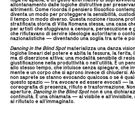
allontanamento dalle logiche distruttive per preserva
altrimenti. Come ricorda il pensiero filosofico contem
diventa un modo per proteggere la sensibilità, custodi
il tempo in modo diverso. Questa nozione risuona pro
stratificata storia di Villa Romana stessa, una casa ch
per artisti che sfuggivano a censura, persecuzione e 
che rifiutavano di servire ideologie autoritarie o conf
nazionalistiche — diventando una soglia tra arte e poli
Dancing in the Blind Spot
materializza una danza visiona
logiche lineari del potere e abita la fessura, la ferita, i
ma di diserzione attiva: una modalità sensibile di res
giustificazione nella produttività o nell’utilità. È un p
allo stesso tempo, che intuisce senza spiegare, che i
mente e un corpo che si aprono invece di chiudersi. A
non saprete se stanno evocando qualcosa o se è qualc
questo spazio — tra evocare ed essere evocati — la
coreografia di presenza, rifiuto e trasformazione. Non
aperture.
Dancing in the Blind Spot
non è una dichiarazi
continuità. È una chiamata — al visibile e all’invisibile,
al rifiutato e all’immaginato.