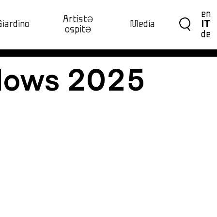
en
ArtistƏ
Giardino
Media
IT
ospitƏ‍
de
llows 2025