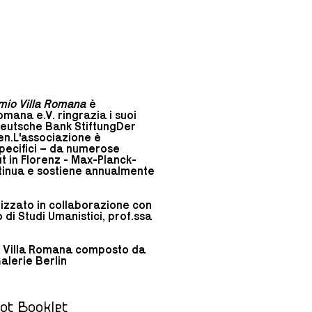
mio Villa Romana
è
omana e.V. ringrazia i suoi
:Deutsche Bank StiftungDer
en.L'associazione è
specifici – da numerose
ut in Florenz - Max-Planck-
ontinua e sostiene annualmente
alizzato in collaborazione con
 di Studi Umanistici, prof.ssa
di Villa Romana composto da
alerie Berlin
pot Booklet