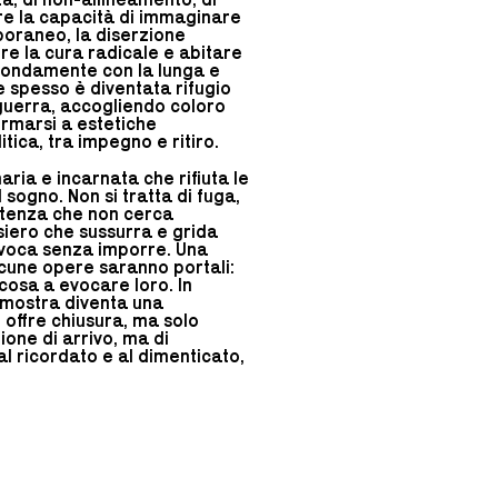
re la capacità di immaginare
poraneo, la diserzione
re la cura radicale e abitare
fondamente con la lunga e
e spesso è diventata rifugio
guerra, accogliendo coloro
ormarsi a estetiche
tica, tra impegno e ritiro.
ria e incarnata che rifiuta le
l sogno. Non si tratta di fuga,
istenza che non cerca
ensiero che sussurra e grida
nvoca senza imporre. Una
lcune opere saranno portali:
osa a evocare loro. In
 mostra diventa una
 offre chiusura, ma solo
one di arrivo, ma di
 al ricordato e al dimenticato,