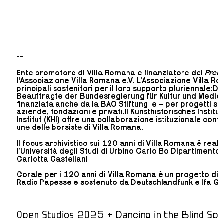
--
Ente promotore di Villa Romana e finanziatore del
Pre
l'Associazione Villa Romana e.V. L’Associazione Villa R
principali sostenitori per il loro supporto pluriennale
Beauftragte der Bundesregierung für Kultur und Medi
finanziata anche dalla BAO Stiftung e – per progetti 
aziende, fondazioni e privati.Il Kunsthistorisches Instit
Institut (KHI) offre una collaborazione istituzionale c
unə dellə borsistə di Villa Romana.
Il focus archivistico sui 120 anni di Villa Romana è re
l’Università degli Studi di Urbino Carlo Bo Dipartimento
Carlotta Castellani
Corale per i 120 anni di Villa Romana è un progetto 
Radio Papesse e sostenuto da Deutschlandfunk e Ifa G
Open Studios 2025 + Dancing in the Blind S