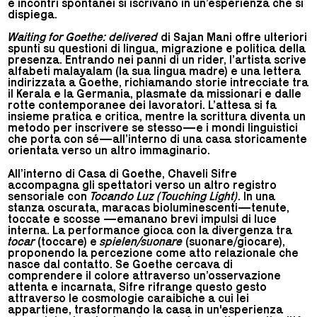
e incontri spontanei si iscrivano in un’esperienza che si
dispiega.
Waiting for Goethe: delivered
di Sajan Mani offre ulteriori
spunti su questioni di lingua, migrazione e politica della
presenza. Entrando nei panni di un rider, l’artista scrive
alfabeti malayalam (la sua lingua madre) e una lettera
indirizzata a Goethe, richiamando storie intrecciate tra
il Kerala e la Germania, plasmate da missionari e dalle
rotte contemporanee dei lavoratori. L’attesa si fa
insieme pratica e critica, mentre la scrittura diventa un
metodo per inscrivere se stesso—e i mondi linguistici
che porta con sé—all’interno di una casa storicamente
orientata verso un altro immaginario.
All’interno di Casa di Goethe, Chaveli Sifre
accompagna gli spettatori verso un altro registro
sensoriale con
Tocando Luz (Touching Light)
. In una
stanza oscurata, maracas bioluminescenti—tenute,
toccate e scosse —emanano brevi impulsi di luce
interna. La performance gioca con la divergenza tra
tocar
(toccare) e
spielen/suonare
(suonare/giocare),
proponendo la percezione come atto relazionale che
nasce dal contatto. Se Goethe cercava di
comprendere il colore attraverso un’osservazione
attenta e incarnata, Sifre rifrange questo gesto
attraverso le cosmologie caraibiche a cui lei
appartiene, trasformando la casa in un'esperienza