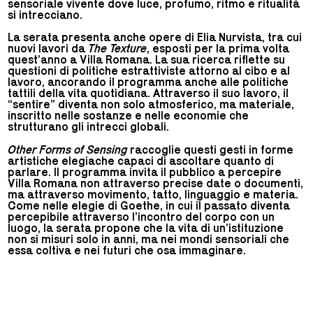
sensoriale vivente dove luce, profumo, ritmo e ritualità
si intrecciano.
La serata presenta anche opere di Elia Nurvista, tra cui
nuovi lavori da
The Texture
, esposti per la prima volta
quest’anno a Villa Romana. La sua ricerca riflette su
questioni di politiche estrattiviste attorno al cibo e al
lavoro, ancorando il programma anche alle politiche
tattili della vita quotidiana. Attraverso il suo lavoro, il
“sentire” diventa non solo atmosferico, ma materiale,
inscritto nelle sostanze e nelle economie che
strutturano gli intrecci globali.
Other Forms of Sensing
raccoglie questi gesti in forme
artistiche elegiache capaci di ascoltare quanto di
parlare. Il programma invita il pubblico a percepire
Villa Romana non attraverso precise date o documenti,
ma attraverso movimento, tatto, linguaggio e materia.
Come nelle elegie di Goethe, in cui il passato diventa
percepibile attraverso l’incontro del corpo con un
luogo, la serata propone che la vita di un’istituzione
non si misuri solo in anni, ma nei mondi sensoriali che
essa coltiva e nei futuri che osa immaginare.