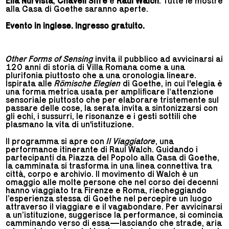
Elia Nurvista
,
Chaveli Sifre
e
Raul Walch
. Tutte le mostre
alla Casa di Goethe saranno aperte.
Evento in inglese. Ingresso gratuito.
Other Forms of Sensing
invita il pubblico ad avvicinarsi ai
120 anni di storia di Villa Romana come a una
plurifonia piuttosto che a una cronologia lineare.
Ispirata alle
Römische Elegien
di Goethe, in cui l'elegia è
una forma metrica usata per amplificare l‘attenzione
sensoriale piuttosto che per elaborare tristemente sul
passare delle cose, la serata invita a sintonizzarsi con
gli echi, i sussurri, le risonanze e i gesti sottili che
plasmano la vita di un'istituzione.
Il programma si apre con
Il Viaggiatore
, una
performance itinerante di Raul Walch. Guidando i
partecipanti da Piazza del Popolo alla Casa di Goethe,
la camminata si trasforma in una linea connettiva tra
città, corpo e archivio. Il movimento di Walch è un
omaggio alle molte persone che nel corso dei decenni
hanno viaggiato tra Firenze e Roma, riecheggiando
l’esperienza stessa di Goethe nel percepire un luogo
attraverso il viaggiare e il vagabondare. Per avvicinarsi
a un’istituzione, suggerisce la performance, si comincia
camminando verso di essa—lasciando che strade, aria