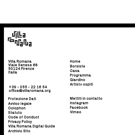
Villa Romana
Home
Viale Senese 68
Borsist
ə
50124 Firenze
Casa
Italia
Programma
Giardino
Artistə ospiti
+39 - 055 - 22 16 54
office@villaromana.org
Mettiti in contatto
Protezione Dati
Instagram
Avviso legale
Facebook
Colophon
Vimeo
Statuto
Code of Conduct
Privacy Policy
Villa Romana Digital Guide
Archivio Sito