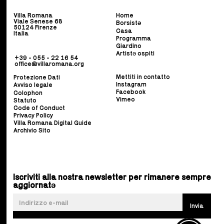
Villa Romana
Home
Viale Senese 68
Borsist
ə
50124 Firenze
Casa
Italia
Programma
Giardino
Artistə ospiti
+39 - 055 - 22 16 54
office@villaromana.org
Mettiti in contatto
Protezione Dati
Instagram
Avviso legale
Facebook
Colophon
Vimeo
Statuto
Code of Conduct
Privacy Policy
Villa Romana Digital Guide
Archivio Sito
Iscriviti alla nostra newsletter per rimanere sempre
aggiornatə