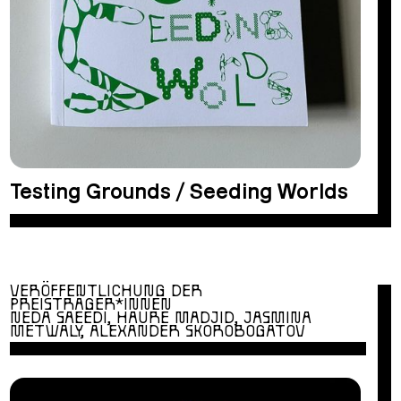
Testing Grounds / Seeding Worlds
VERÖFFENTLICHUNG DER
PREISTRÄGER*INNEN
NEDA SAEEDI, HAURE MADJID, JASMINA
METWALY, ALEXANDER SKOROBOGATOV