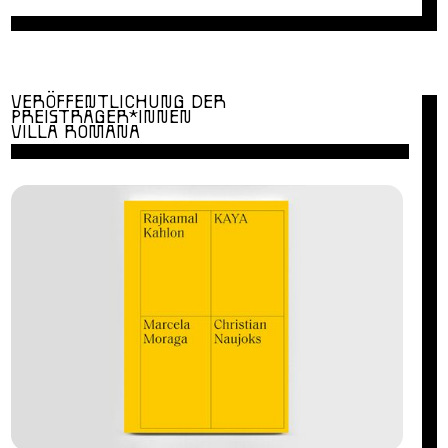
VERÖFFENTLICHUNG DER
PREISTRÄGER*INNEN
VILLA ROMANA