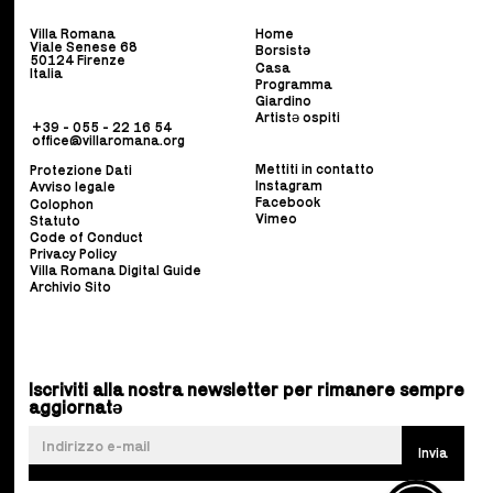
Villa Romana
Home
Viale Senese 68
Borsist
ə
50124 Firenze
Casa
Italia
Programma
Giardino
Artistə ospiti
+39 - 055 - 22 16 54
office@villaromana.org
Mettiti in contatto
Protezione Dati
Instagram
Avviso legale
Facebook
Colophon
Vimeo
Statuto
Code of Conduct
Privacy Policy
Villa Romana Digital Guide
Archivio Sito
Iscriviti alla nostra newsletter per rimanere sempre
aggiornatə